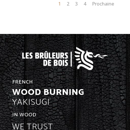
1
2
3
4
Prochaine
FRENCH
WOOD BURNING
YAKISUGI
IN WOOD
WE TRUST